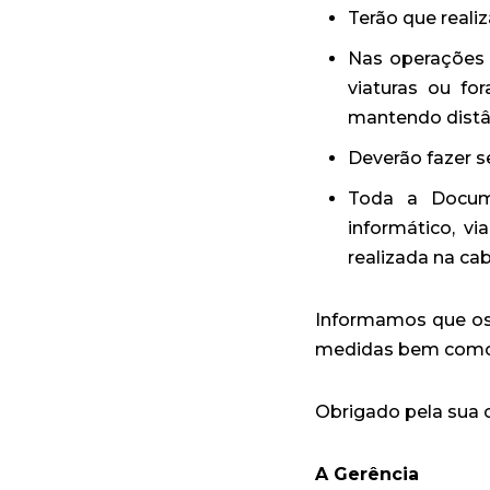
Terão que realiz
Nas operações 
viaturas ou fo
mantendo distâ
Deverão fazer s
Toda a Docume
informático, v
realizada na ca
Informamos que os
medidas bem como 
Obrigado pela sua 
A Gerência