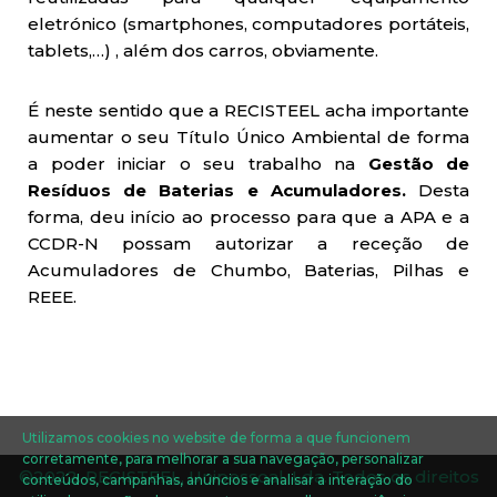
eletrónico (smartphones, computadores portáteis,
tablets,…) , além dos carros, obviamente.
É neste sentido que a RECISTEEL acha importante
aumentar o seu Título Único Ambiental de forma
a poder iniciar o seu trabalho na
Gestão de
Resíduos de Baterias e Acumuladores.
Desta
forma, deu início ao processo para que a APA e a
CCDR-N possam autorizar a receção de
Acumuladores de Chumbo, Baterias, Pilhas e
REEE.
Utilizamos cookies no website de forma a que funcionem
corretamente, para melhorar a sua navegação, personalizar
©2022. RECISTEEL, Unipessoal, Lda. Todos os direitos
conteúdos, campanhas, anúncios e analisar a interação do